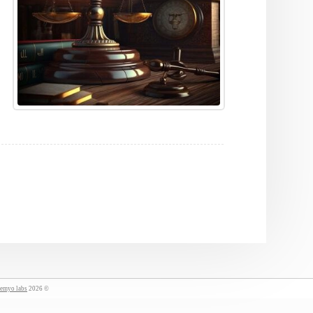
emyo labs
© 2026