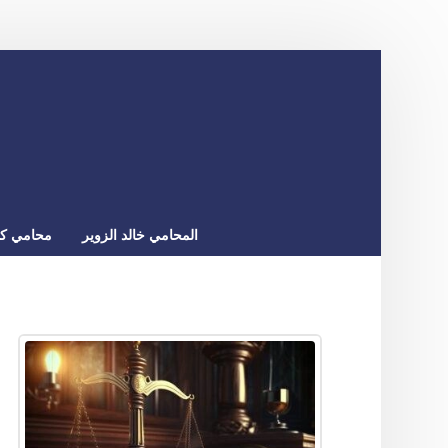
المحامي خالد الزوير
محامي كو