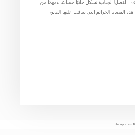
المحامي خالد الزوير - طلب استشارة يرجى الاتصال على 66633299 - القضايا الجنائية تشكل جانبًا حساسًا ومهمًا من
ذه القضايا الجرائم التي يعاقب عليها القانون
.
klangspot record