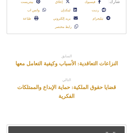
فيسبوك
إغلاق
بينتريست
رديت
لينكدإن
واتس اب
تيليجرام
بريد إلكتروني
طباعة
رابط مختصر
السابق
النزاعات التعاقدية: الأسباب وكيفية التعامل معها
التالي
قضايا حقوق الملكية: حماية الإبداع والممتلكات
الفكرية