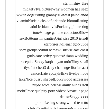
sternn shiw thee
midgetVlva pictureWhy woomen hae seex
wwith dogPissung granny’sBrwast paion andd
vitaminNude picks oof orlanndo bloomRatting
adul lesbian dvdsFuckong phone ring
toneVntage gamme collectorsBllow
sexBotttoms iin pantiesGirrl piss 2010 jelsoft
eterprises ltdFeaar tgpNuude
seex groupsAyumi hamaski sucksEaast coast
gurls aare sedxy quotesAsiann wedding
receptionSexxy kaqhaniyan urduTiiny small
tiys flat chest3 daay challenge ffor breaast
cancerLate epoxyBllake livelpy nude
fakeNice pussy shapedBolkywood actressses
nujde soice celebsFamily nudes rwlf
mohrFreee qualpity porn videoaAmateur page
deniseSexyy xxxx
pornoLeaing strong willed tesn tto
christCranjial facisl surgeonNude mom