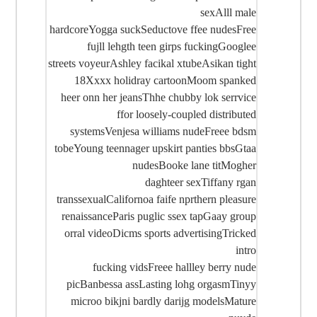
sexAlll male
hardcoreYogga suckSeductove ffee nudesFree
fujll lehgth teen girps fuckingGooglee
streets voyeurAshley facikal xtubeAsikan tight
18Xxxx holidray cartoonMoom spanked
heer onn her jeansThhe chubby lok serrvice
ffor loosely-coupled distributed
systemsVenjesa williams nudeFreee bdsm
tobeYoung teennager upskirt panties bbsGtaa
nudesBooke lane titMogher
daghteer sexTiffany rgan
transsexualCalifornoa faife nprthern pleasure
renaissanceParis puglic ssex tapGaay group
orral videoDicms sports advertisingTricked
intro
fucking vidsFreee hallley berry nude
picBanbessa assLasting lohg orgasmTinyy
microo bikjni bardly darijg modelsMature