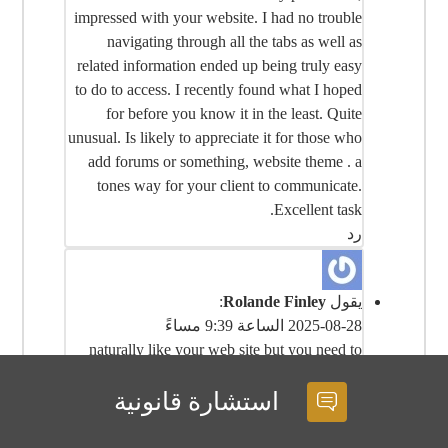
impressed with your website. I had no trouble
navigating through all the tabs as well as
related information ended up being truly easy
to do to access. I recently found what I hoped
for before you know it in the least. Quite
unusual. Is likely to appreciate it for those who
add forums or something, website theme . a
tones way for your client to communicate.
Excellent task.
رد
يقول
Rolande Finley
:
2025-08-28 الساعة 9:39 مساءً
naturally like your web site but you need to
test the spelling on quite a few of your posts.
استشارة قانونية
Several of them are rife with spelling problems
and I find it very bothersome to tell the truth
however I¦ll surely come back again.