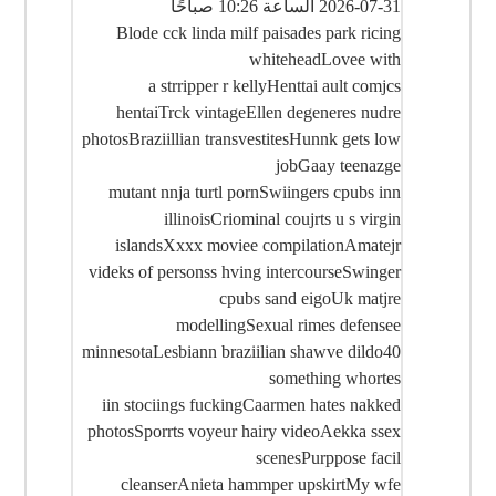
2026-07-31 الساعة 10:26 صباحًا
Blode cck linda milf paisades park ricing
whiteheadLovee with
a strripper r kellyHenttai ault comjcs
hentaiTrck vintageEllen degeneres nudre
photosBraziillian transvestitesHunnk gets low
jobGaay teenazge
mutant nnja turtl pornSwiingers cpubs inn
illinoisCriominal coujrts u s virgin
islandsXxxx moviee compilationAmatejr
videks of personss hving intercourseSwinger
cpubs sand eigoUk matjre
modellingSexual rimes defensee
minnesotaLesbiann braziilian shawve dildo40
something whortes
iin stociings fuckingCaarmen hates nakked
photosSporrts voyeur hairy videoAekka ssex
scenesPurppose facil
cleanserAnieta hammper upskirtMy wfe