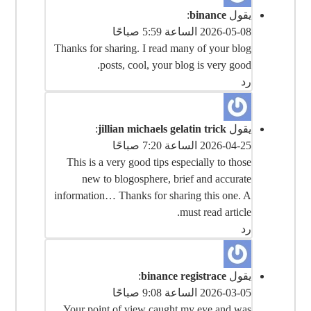
يقول
binance
:
2026-05-08 الساعة 5:59 صباحًا
Thanks for sharing. I read many of your blog
posts, cool, your blog is very good.
رد
يقول
jillian michaels gelatin trick
:
2026-04-25 الساعة 7:20 صباحًا
This is a very good tips especially to those
new to blogosphere, brief and accurate
information… Thanks for sharing this one. A
must read article.
رد
يقول
binance registrace
:
2026-03-05 الساعة 9:08 صباحًا
Your point of view caught my eye and was