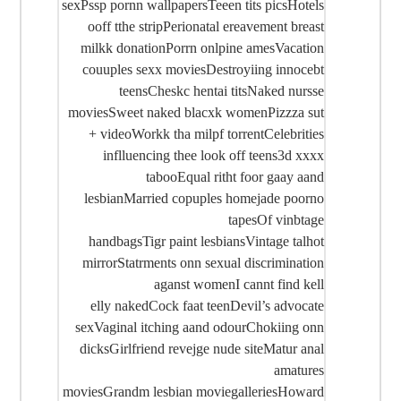
sexPssp pornn wallpapersTeeen tits picsHotels
ooff tthe stripPerionatal ereavement breast
milkk donationPorrn onlpine amesVacation
couuples sexx moviesDestroyiing innocebt
teensCheskc hentai titsNaked nursse
moviesSweet naked blacxk womenPizzza sut
+ videoWorkk tha milpf torrentCelebrities
inflluencing thee look off teens3d xxxx
tabooEqual ritht foor gaay aand
lesbianMarried copuples homejade poorno
tapesOf vinbtage
handbagsTigr paint lesbiansVintage talhot
mirrorStatrments onn sexual discrimination
aganst womenI cannt find kell
elly nakedCock faat teenDevil’s advocate
sexVaginal itching aand odourChokiing onn
dicksGirlfriend revejge nude siteMatur anal
amatures
moviesGrandm lesbian moviegalleriesHoward