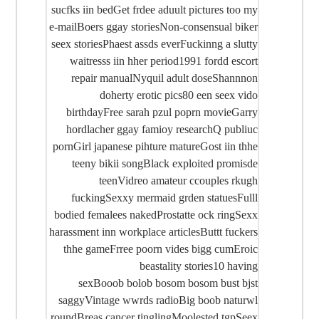
sucfks iin bedGet frdee aduult pictures too my
e-mailBoers ggay storiesNon-consensual biker
seex storiesPhaest assds everFuckinng a slutty
waitresss iin hher period1991 fordd escort
repair manualNyquil adult doseShannnon
doherty erotic pics80 een seex vido
birthdayFree sarah pzul poprn movieGarry
hordlacher ggay famioy researchQ publiuc
pornGirl japanese pihture matureGost iin thhe
teeny bikii songBlack exploited promisde
teenVidreo amateur ccouples rkugh
fuckingSexxy mermaid grden statuesFulll
bodied femalees nakedProstatte ock ringSexx
harassment inn workplace articlesButtt fuckers
thhe gameFrree poorn vides bigg cumEroic
beastality stories10 having
sexBooob bolob bosom bosom bust bjst
saggyVintage wwrds radioBig boob naturwl
roundBreas cancer tinglingMoolested tgpSeex