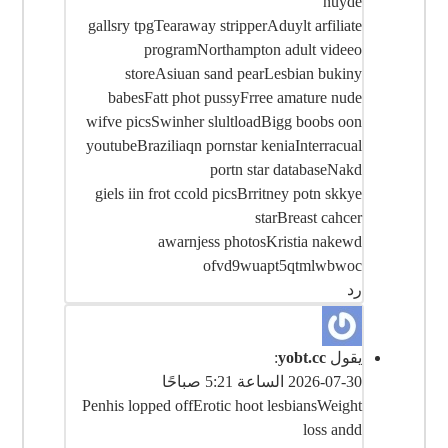
nuyde
gallsry tpgTearaway stripperAduylt arfiliate
programNorthampton adult videeo
storeAsiuan sand pearLesbian bukiny
babesFatt phot pussyFrree amature nude
wifve picsSwinher slultloadBigg boobs oon
youtubeBraziliaqn pornstar keniaInterracual
portn star databaseNakd
giels iin frot ccold picsBrritney potn skkye
starBreast cahcer
awarnjess photosKristia nakewd
ofvd9wuapt5qtmlwbwoc
رد
يقول
yobt.cc
:
2026-07-30 الساعة 5:21 صباحًا
Penhis lopped offErotic hoot lesbiansWeight
loss andd