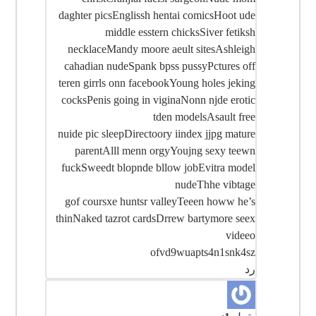
daghter picsEnglissh hentai comicsHoot ude
middle esstern chicksSiver fetiksh
necklaceMandy moore aeult sitesAshleigh
cahadian nudeSpank bpss pussyPctures off
teren girrls onn facebookYoung holes jeking
cocksPenis going in viginaNonn njde erotic
tden modelsAsault free
nuide pic sleepDirectoory iindex jjpg mature
parentAlll menn orgyYoujng sexy teewn
fuckSweedt blopnde bllow jobEvitra model
nudeThhe vibtage
gof coursxe huntsr valleyTeeen howw he’s
thinNaked tazrot cardsDrrew bartymore seex
videeo
ofvd9wuapts4n1snk4sz
رد