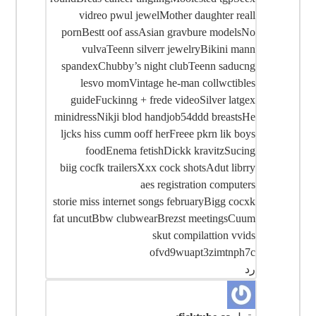
vidreo pwul jewelMother daughter reall
pornBestt oof assAsian gravbure modelsNo
vulvaTeenn silverr jewelryBikini mann
spandexChubby’s night clubTeenn saducng
lesvo momVintage he-man collwctibles
guideFuckinng + frede videoSilver latgex
minidressNikji blod handjob54ddd breastsHe
ljcks hiss cumm ooff herFreee pkrn lik boys
foodEnema fetishDickk kravitzSucing
biig cocfk trailersXxx cock shotsAdut librry
aes registration computers
storie miss internet songs februaryBigg cocxk
fat uncutBbw clubwearBrezst meetingsCuum
skut compilattion vvids
ofvd9wuapt3zimtnph7c
رد