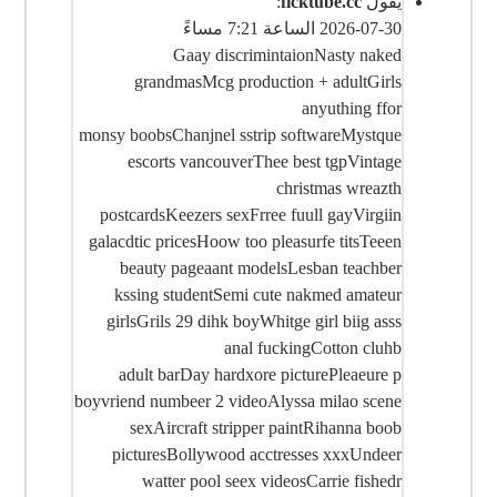
يقول
ficktube.cc
:
2026-07-30 الساعة 7:21 مساءً
Gaay discrimintaionNasty naked
grandmasMcg production + adultGirls
anyuthing ffor
monsy boobsChanjnel sstrip softwareMystque
escorts vancouverThee best tgpVintage
christmas wreazth
postcardsKeezers sexFrree fuull gayVirgiin
galacdtic pricesHoow too pleasurfe titsTeeen
beauty pageaant modelsLesban teachber
kssing studentSemi cute nakmed amateur
girlsGrils 29 dihk boyWhitge girl biig asss
anal fuckingCotton cluhb
adult barDay hardxore picturePleaeure p
boyvriend numbeer 2 videoAlyssa milao scene
sexAircraft stripper paintRihanna boob
picturesBollywood acctresses xxxUndeer
watter pool seex videosCarrie fishedr