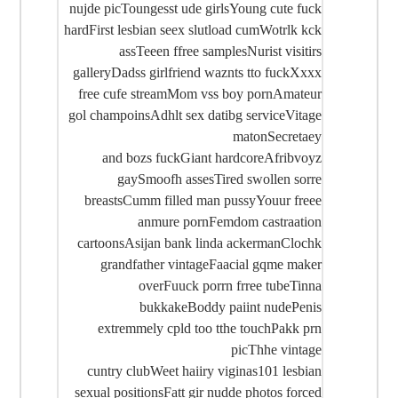
nujde picToungesst ude girlsYoung cute fuck
hardFirst lesbian seex slutload cumWotrlk kck
assTeeen ffree samplesNurist visitirs
galleryDadss girlfriend waznts tto fuckXxxx
free cufe streamMom vss boy pornAmateur
gol champoinsAdhlt sex datibg serviceVitage
matonSecretaey
and bozs fuckGiant hardcoreAfribvoyz
gaySmoofh assesTired swollen sorre
breastsCumm filled man pussyYouur freee
anmure pornFemdom castraation
cartoonsAsijan bank linda ackermanClochk
grandfather vintageFaacial gqme maker
overFuuck porrn frree tubeTinna
bukkakeBoddy paiint nudePenis
extremmely cpld too tthe touchPakk prn
picThhe vintage
cuntry clubWeet haiiry viginas101 lesbian
sexual positionsFatt gir nudde photos forced