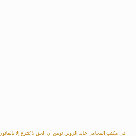
في مكتب المحامي خالد الزوير، نؤمن أن الحق لا يُنتزع إلا بالقانو