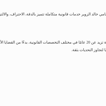
 خالد الزوير خدمات قانونية متكاملة تتميز بالدقة، الاحتراف، والالتزا
محامي معتمد أمام محكمة التمييز والدستورية، يتمتع بخبرة ميدانية تزيد عن 20 عامًا في مختلف التخص
 لتجاوز التحديات بثقة.