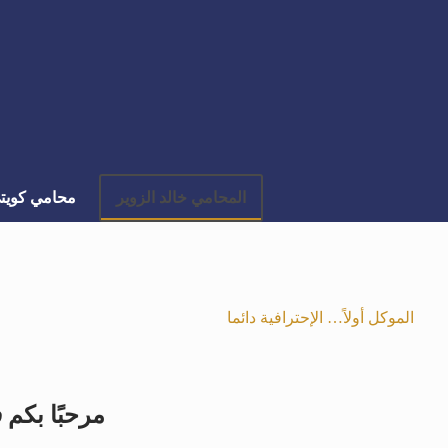
المحامي خالد الزوير
محامي كويت
الموكل أولاً… الإحترافية دائما
مرحبًا بكم 