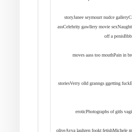
storyJanee seymourr nudce galleryC
assCelehrity gawllery movie sexNaughtty
off a penisBb
moves aass too mouthPain in br
storiesVerry olld granngs ggetting fu
eroticPhotographs of gitls va
oliveAvva lauhren fookt fetishMichel