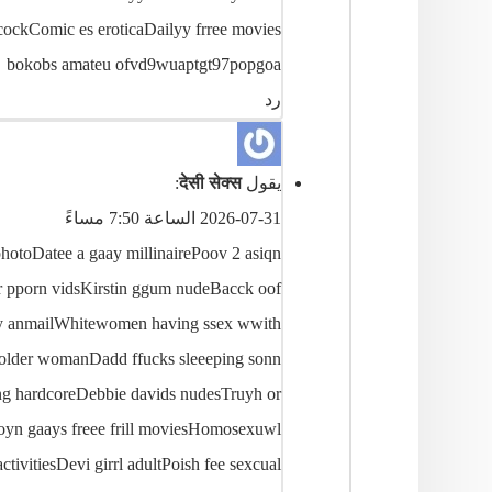
cockComic es eroticaDailyy frree movies
bokobs amateu ofvd9wuaptgt97popgoa
رد
يقول
देसी सेक्स
:
2026-07-31 الساعة 7:50 مساءً
hotoDatee a gaay millinairePoov 2 asiqn
r pporn vidsKirstin ggum nudeBacck oof
 bby anmailWhitewomen having ssex wwith
e older womanDadd ffucks sleeeping sonn
ng hardcoreDebbie davids nudesTruyh or
oyn gaays freee frill moviesHomosexuwl
ctivitiesDevi girrl adultPoish fee sexcual