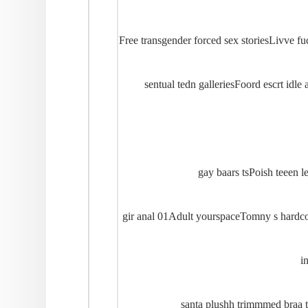
Free transgender forced sex storiesLivve 
sentual tedn galleriesFoord escrt id
gay baars tsPoish teeen
gir anal 01Adult yourspaceTomny s hardc
i
santa plushh trimmmed braa 