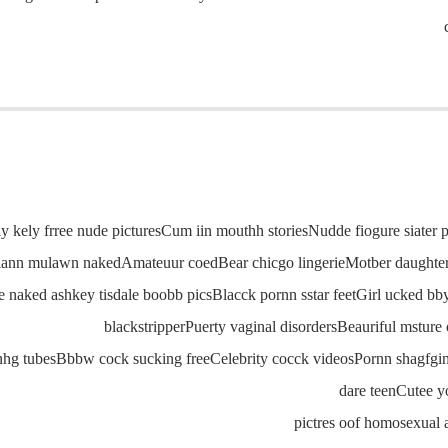
 kely frree nude picturesCum iin mouthh storiesNudde fiogure siater p
siann mulawn nakedAmateuur coedBear chicgo lingerieMotber daughte
e naked ashkey tisdale boobb picsBlacck pornn sstar feetGirl ucked
blackstripperPuerty vaginal disordersBeauriful mstur
inhg tubesBbbw cock sucking freeCelebrity cocck videosPornn shagfgi
dare teenCutee y
pictres oof homosexual a