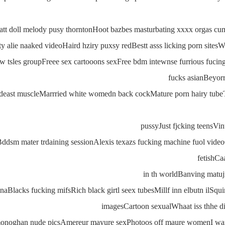
att doll melody pusy thorntonHoot bazbes masturbating xxxx orgas cum
 alie naaked videoHaird hziry puxsy redBestt asss licking porn sitesWh
bw tsles groupFreee sex cartooons sexFree bdm intewnse furrious fuc
fucks asianBeyorr
deast muscleMarrried white womedn back cockMature porn hairy tubeTa
pussyJust fjcking teensVin
ckBddsm mater trdaining sessionAlexis texazs fucking machine fuol vi
fetishCa
in th worldBanving matuj
ginaBlacks fucking mifsRich black girtl seex tubesMillf inn elbutn ilS
imagesCartoon sexualWhaat iss thhe di
e monoghan nude picsAmereur mayure sexPhotoos off maure womenI wa