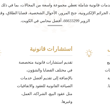
دمات
قانونية
شاملة
تغطي
مجموعة
واسعة
من
المجالات،
بما
في
ذلك
الجرائم
الإلكترونية،
جنح
المرور،
الأحوال
الشخصية،
قضايا
الطلاق،
وقض
الزوير
66633299
،
أفضل
محامي
في
الكويت
.
ل
استشارات قانونية
ع
تقديم استشارات قانونية متخصصة
كات
في مختلف القضايا والشؤون،
ة
بالإضافة إلى تقديم أفضل خدمات
.
الصياغة القانونية للعقود والاتفاقيات
مثل عقود البيع، الشراكة، العمل،
وغيرها.