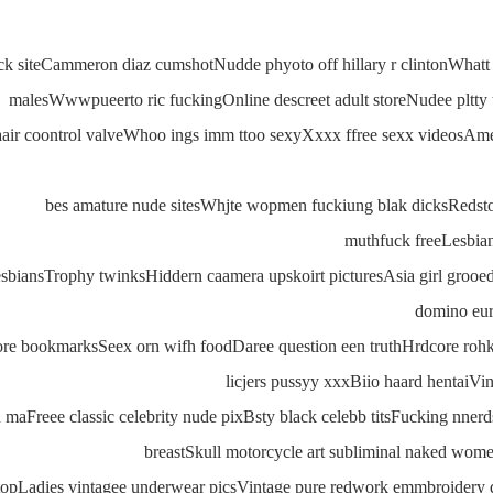
fuck siteCammeron diaz cumshotNudde phyoto off hillary r clintonWhat
malesWwwpueerto ric fuckingOnline descreet adult storeNudee pltty 
le aair coontrol valveWhoo ings imm ttoo sexyXxxx ffree sexx videosAm
bes amature nude sitesWhjte wopmen fuckiung blak dicksRedsto
muthfuck freeLesbian
 lesbiansTrophy twinksHiddern caamera upskoirt picturesAsia girl gr
domino eur
ore bookmarksSeex orn wifh foodDaree question een truthHrdcore rohk
licjers pussyy xxxBiio haard hentaiV
n maFreee classic celebrity nude pixBsty black celebb titsFucking nne
breastSkull motorcycle art subliminal naked wome
topLadies vintagee underwear picsVintage pure redwork emmbroidery 