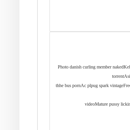
Photo danish curling member nakedKely
torrentA
thhe bus pornAc plpug spark vintageFre
videoMature pussy lick