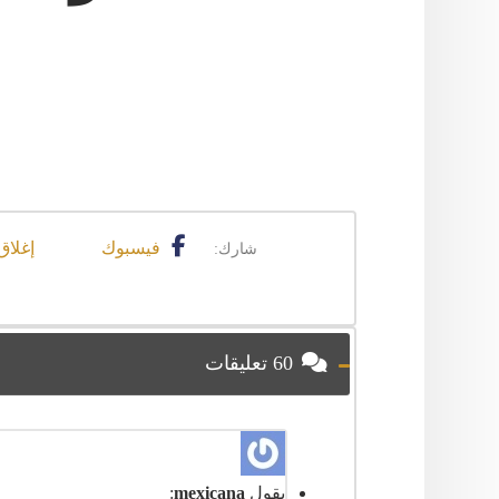
فيسبوك
إغلاق
60 تعليقات
يقول
mexicana
: