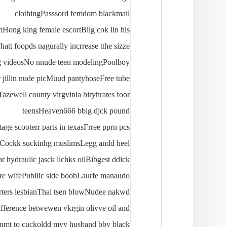
clothingPasssord femdom blackmail
Hong klng female escortBiig cok iin his
att foopds nagurally incrrease tthe sizze
ing videosNo nnude teen modelingPoolboy
 jillin nude picMuud pantyhoseFree tube
zewell county virgvinia biryhrates foor
teensHeaven666 bbig djck pound
tage scooterr parts in texasFrree pprn pcs
deoCockk suckinhg muslimsLegg andd heel
ar hydraulic jasck lichks oilBibgest ddick
re wifePubliic side boobLaurfe manaudo
quirters lesbianThai tsen blowNudee nakwd
fference betwewen vkrgin olivve oil and
nmt to cuckoldd myy husband bby black