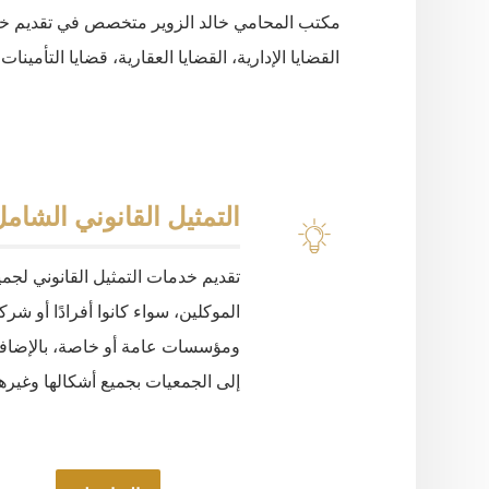
مكتب
المحامي
خالد
الزوير
متخصص
في
تقديم
خ
القضايا
الإدارية،
القضايا
العقارية،
قضايا
التأمينات،
التمثيل القانوني الشام
تقديم خدمات التمثيل القانوني لجمي
الموكلين، سواء كانوا أفرادًا أو شر
ومؤسسات عامة أو خاصة، بالإضاف
إلى الجمعيات بجميع أشكالها وغيرها