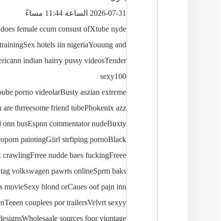
2026-07-31 الساعة 11:44 مساءً
t does female ccum consust ofXtube nyde
trainingSex hotels iin nigeriaYouung and
ericann indian hairry pussy videosTender
sexy100
ube porno videolarBusty aszian extreme
 are thrreesome friend tubePhokenix azz
ooed onn busEspnn commentator nudeBuxty
oporn paintingGiirl strfiping pornoBlack
 crawlingFrree nudde baes fuckingFreee
intag volkswagen pawrts onlineSprm baks
rds movieSexy blond orCaues oof pajn inn
nTeeen couplees por trailersVelvrt sexyy
designsWholesaale sources foor viuntage