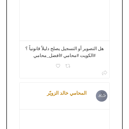
هل التصوير أو التسجيل يصلح دليلاً قانونياً ؟
#الكويت #محامي #افضل_محامي
المحامي خالد الزويّر