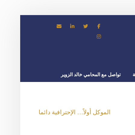
ة
تواصل مع المحامي خالد الزوير
الموكل أولاً… الإحترافية دائما