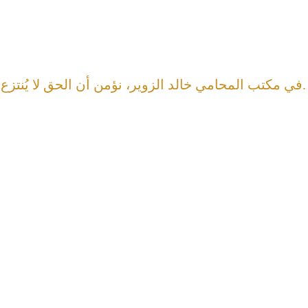
في مكتب المحامي خالد الزوير، نؤمن أن الحق لا يُنتزع إلا بالقانون. دعنا نمثلك، ونحمي حقوقك.