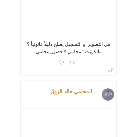
هل التصوير أو التسجيل يصلح دليلاً قانونياً ؟
#الكويت #محامي #افضل_محامي
المحامي خالد الزويّر