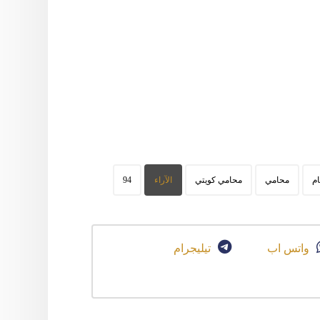
م
محامي
محامي كويتي
الآراء
94
واتس اب
تيليجرام