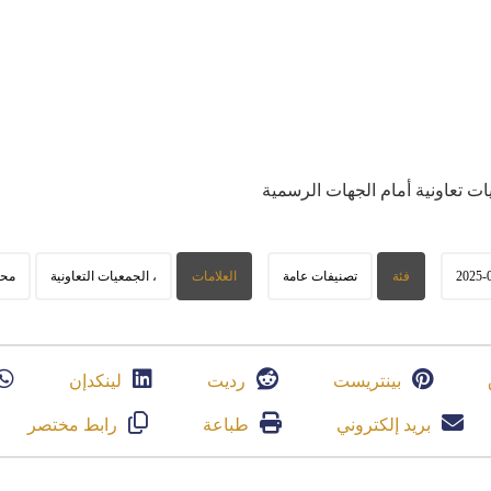
ات
تعاونية
أمام
الجهات
الرسمية
2025-
فئة
تصنيفات عامة
العلامات
، الجمعيات التعاونية
محا
بينتريست
رديت
لينكدإن
بريد إلكتروني
طباعة
رابط مختصر