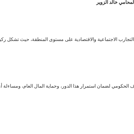
لمحامي خالد الزوير
لتجارب
الاجتماعية
والاقتصادية
على
مستوى
المنطقة،
حيث
تشكل
ركي
ف
الحكومي
لضمان
استمرار
هذا
الدور،
وحماية
المال
العام،
ومساءلة
أ