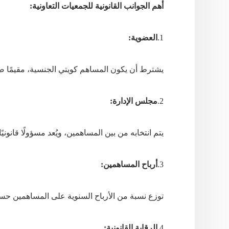
أهم الجوانب القانونية للجمعيات التعاونية:
1.
العضوية:
يشترط
أن
يكون
المساهم
كويتي
الجنسية،
مقيمًا
ض
2.
مجلس الإدارة:
يتم
انتخابه
من
بين
المساهمين،
ويُعد
مسؤولًا
قانونيًا
3.
أرباح المساهمين:
توزع
نسبة
من
الأرباح
السنوية
على
المساهمين
حس
4.
الرقابة القانونية: