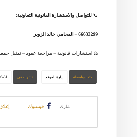
📞
للتواصل والاستشارة القانونية التعاونية:
66633299 – المحامي خالد الزوير
⚖️
استشارات
قانونية
–
مراجعة
عقود
–
تمثيل
جمعي
كتب بواسطة
إدارة الموقع
نشرت في
03-31
فيسبوك
إغلاق