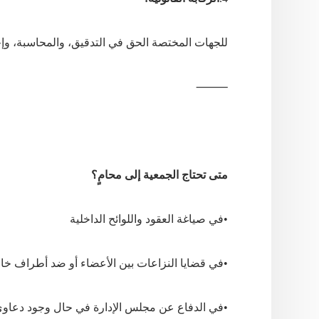
للجهات
المختصة
الحق
في
التدقيق،
والمحاسبة،
وإح
⸻
متى تحتاج الجمعية إلى محامٍ؟
•
في
صياغة
العقود
واللوائح
الداخلية
•
في
قضايا
النزاعات
بين
الأعضاء
أو
ضد
أطراف
خار
•
في
الدفاع
عن
مجلس
الإدارة
في
حال
وجود
دعاو