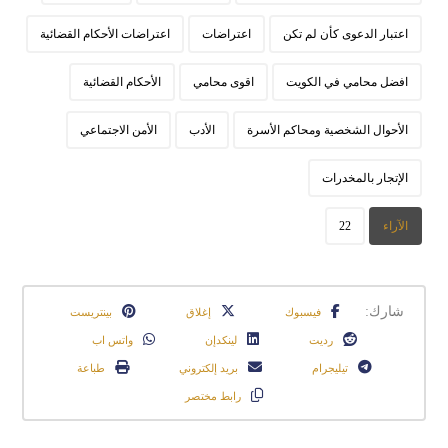
اعتبار الدعوى كأن لم تكن
اعتراضات
اعتراضات الأحكام القضائية
افضل محامي في الكويت
اقوى محامي
الأحكام القضائية
الأحوال الشخصية ومحاكم الأسرة
الأدب
الأمن الاجتماعي
الإتجار بالمخدرات
الآراء
22
فيسبوك
إغلاق
بينتريست
رديت
لينكدإن
واتس اب
تيليجرام
بريد إلكتروني
طباعة
رابط مختصر