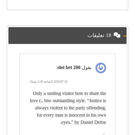
18 تعليقات
يقول
slot bet 200
:
2026-07-24 الساعة 2:26 مساءً
Only a smiling visitor here to share the
love (:, btw outstanding style. “Justice is
always violent to the party offending,
for every man is innocent in his own
eyes.” by Daniel Defoe.
رد