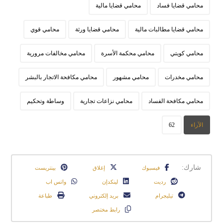
محامي قضايا فساد
محامي قضايا مالية
محامي قضايا مطالبات مالية
محامي قضايا ورثة
محامي قوي
محامي كويتي
محامي محكمة الأسرة
محامي مخالفات مرورية
محامي مخدرات
محامي مشهور
محامي مكافحة الاتجار بالبشر
محامي مكافحة الفساد
محامي نزاعات تجارية
وساطة وتحكيم
الآراء
62
فيسبوك
إغلاق
بينتريست
رديت
لينكدإن
واتس اب
تيليجرام
بريد إلكتروني
طباعة
رابط مختصر