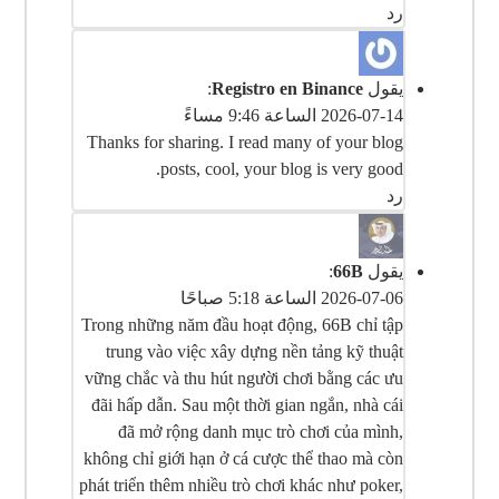
رد
يقول
Registro en Binance
:
2026-07-14 الساعة 9:46 مساءً
Thanks for sharing. I read many of your blog
posts, cool, your blog is very good.
رد
يقول
66B
:
2026-07-06 الساعة 5:18 صباحًا
Trong những năm đầu hoạt động, 66B chỉ tập
trung vào việc xây dựng nền tảng kỹ thuật
vững chắc và thu hút người chơi bằng các ưu
đãi hấp dẫn. Sau một thời gian ngắn, nhà cái
đã mở rộng danh mục trò chơi của mình,
không chỉ giới hạn ở cá cược thể thao mà còn
phát triển thêm nhiều trò chơi khác như poker,