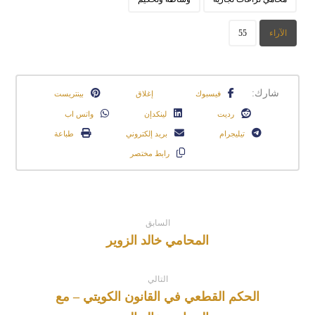
الآراء
55
فيسبوك
إغلاق
بينتريست
رديت
لينكدإن
واتس اب
تيليجرام
بريد إلكتروني
طباعة
رابط مختصر
السابق
المحامي خالد الزوير
التالي
الحكم القطعي في القانون الكويتي – مع