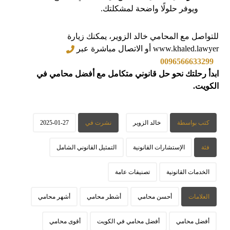
ويوفر حلولًا واضحة لمشكلتك.
للتواصل مع المحامي خالد الزوير، يمكنك زيارة
www.khaled.lawyer أو الاتصال مباشرة عبر
0096566633299
ابدأ رحلتك نحو حل قانوني متكامل مع أفضل محامي في
الكويت.
كتب بواسطة
خالد الزوير
نشرت في
2025-01-27
فئة
الإستشارات القانونية
التمثيل القانوني الشامل
الخدمات القانونية
تصنيفات عامة
العلامات
أحسن محامي
أشطر محامي
أشهر محامي
أفضل محامي
أفضل محامي في الكويت
أقوى محامي