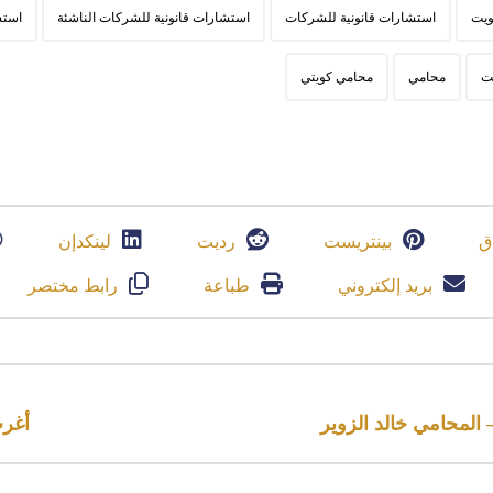
ويت
استشارات قانونية للشركات
استشارات قانونية للشركات الناشئة
استش
ت
محامي
محامي كويتي
ق
بينتريست
رديت
لينكدإن
بريد إلكتروني
طباعة
رابط مختصر
 المحامي خالد الزوير
أغرب