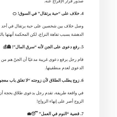
صدور قرار الإفراج عنه.
4. خلاف على “حبة برتقال” في السوق! 🍊
وصل خلاف بين شخصين على حبة برتقال في أحد الأسو
الدهشة بسبب تفاهة النزاع، لكن المحكمة أنهتها بال
5. رفع دعوى على الجن لأنه “سرق المال”! 👻💰
قام رجل برفع دعوى غريبة مدعيًا أن الجنّ هم من
الدعوى لعدم منطقيتها.
6. زوج يطلب الطلاق لأن زوجته “لا تغلق باب معجون الأسنان”! 🪥
في واقعة طريفة، تقدم رجل بدعوى طلاق بحجة أن زوج
الزوج أصر على إنهاء الزواج!
7. قضية “النوم في العمل” 😴💼