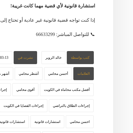
استشارة قانونية لأي قضية مهما كانت غريبة!
إذا كنت تواجه قضية قانونية غير عادية أو تحتاج إ
📞 للتواصل المباشر: 66633299
كتب بواسطة
خالد الزوير
نشرت في
-03-13
العلامات
أحسن محامي
أشطر محامي
أشهر 
أفضل مكتب محاماة في الكويت
أقوى محامي
إجراء
إجراءات الطلاق بالتراضي
إجراءات القضايا في الكويت
احسن محامي
استشارات قانونية
استشارات قانونية