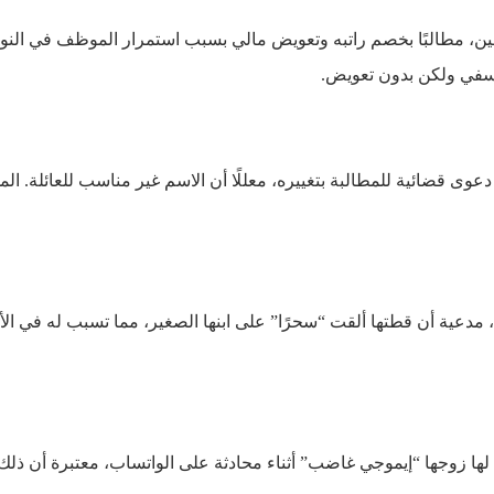
 مطالبًا بخصم راتبه وتعويض مالي بسبب استمرار الموظف في النوم
سفي ولكن بدون تعويض.
عوى قضائية للمطالبة بتغييره، معللًا أن الاسم غير مناسب للعائلة. ا
دعية أن قطتها ألقت “سحرًا” على ابنها الصغير، مما تسبب له في الأ
ا زوجها “إيموجي غاضب” أثناء محادثة على الواتساب، معتبرة أن ذلك يع