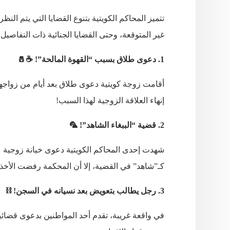
تتميز المحاكم الكويتية بتنوع القضايا التي يتم النظر
غير المتوقعة، وحتى القضايا الجنائية ذات التفاصيل 
1. دعوى طلاق بسبب “القهوة المالحة”! ☕🧂
أقامت زوجة كويتية دعوى طلاق بعد أيام من زواجه
إنهاء العلاقة الزوجية لهذا السبب!
2. قضية “الببغاء الشاهد”! 🦜
شهدت إحدى المحاكم الكويتية دعوى خيانة زوجية عن
كـ”شاهد” في القضية، إلا أن المحكمة رفضت الأخذ 
3. رجل يطالب بتعويض بعد نسيانه في السجن! ⛓️
في واقعة غريبة، تقدم أحد المواطنين بدعوى قضائي