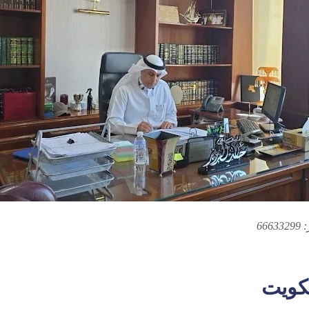
66
كويت