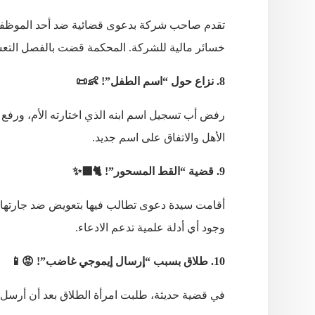
تقدم صاحب شركة بدعوى قضائية ضد أحد الموظفين،
خسائر مالية للشركة. المحكمة قضت بالفصل التع
8. نزاع حول “اسم الطفل”! 👶📜
رفض أب تسجيل اسم ابنه الذي اختارته الأم، ورفع د
الأهل والاتفاق على اسم جديد.
9. قضية “القط المسحور”! 🐈‍⬛✨
أقامت سيدة دعوى تطالب فيها بتعويض ضد جارتها، م
وجود أي أدلة علمية تدعم الادعاء.
10. طلاق بسبب “إرسال إيموجي غاضب”! 😡📱
في قضية حديثة، طلبت امرأة الطلاق بعد أن أرسل له