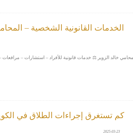
الخدمات القانونية الشخصية – المحامي
اج إلى دعم قانوني شخصي؟ 66633299 – المحامي خالد الزوير ⚖️ خدمات قانونية للأفراد – استشارا
كم تستغرق إجراءات الطلاق في الكوي
2025-03-23