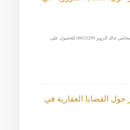
إذا كنت تواجه أي قضية مرورية في الكويت، يمكنك التواصل مع المحامي خالد الزوير 66633299 للحصول على
حول القضايا العقارية في