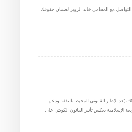
 التواصل مع المحامي خالد الزوير لضمان حقوقك
المحامي خالد الزوير - طلب استشارة يرجى الاتصال على 66633299 - يُعد الإطار القانوني المحيط بالنفقة ودعم
يعة الإسلامية بعكس تأثير القانون الكويتي على