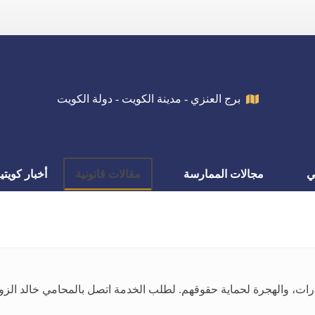
برج العنزي - مدينة الكويت - دولة الكويت
ي
مجالات الممارسة
مقالات قانونية
أخبار كويتي
جرة لحماية حقوقهم. لطلب الخدمة اتصل بالمحامي خالد الزوير 66633299، أفضل محامي في الكو