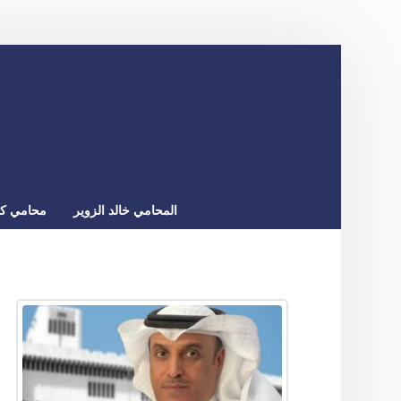
المحامي خالد الزوير
محامي كو