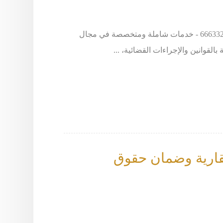
يقدم المحامي خالد الزوير - طلب استشارة يرجى الاتصال على 66633299 - خدمات شاملة ومتخصصة في مجال
القوانين والإجراءات القضائية، ...
عقارية وضمان حقوق