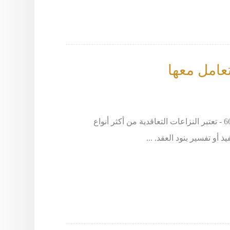
تعامل معها
المحامي خالد الزوير - طلب استشارة يرجى الاتصال على 66633299 - تعتبر النزاعات التعاقدية من أكثر أنواع
أو تفسير بنود العقد. ...