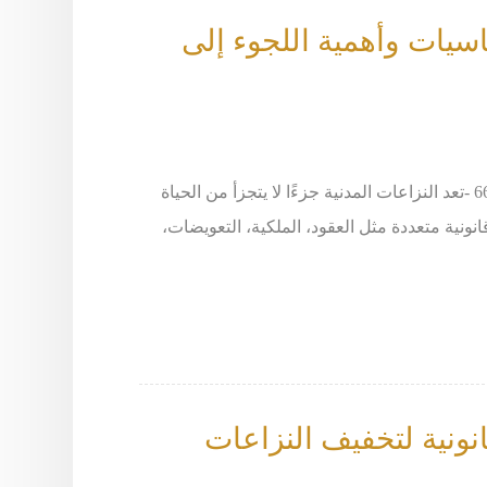
اسيات وأهمية اللجوء إلى
المحامي خالد الزوير - طلب استشارة يرجى الاتصال على 66633299 -تعد النزاعات المدنية جزءًا لا يتجزأ من الحياة
نونية متعددة مثل العقود، الملكية، التعويضات،
نونية لتخفيف النزاعات