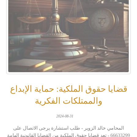
قضايا حقوق الملكية: حماية الإبداع
والممتلكات الفكرية
2024-08-31
المحامي خالد الزوير - طلب استشارة يرجى الاتصال على
66633299 - تعد قضايا حقوق الملكية من القضايا القانونية الهامة