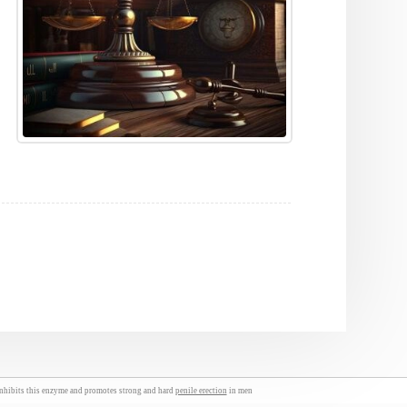
inhibits this enzyme and promotes strong and hard
penile erection
in men.