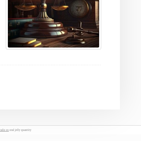
calis sx
oral jelly quantity.