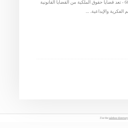
المحامي خالد الزوير - طلب استشارة يرجى الاتصال على 66633299 - تعد قضايا حقوق الملكية من القضايا القانونية
لفكرية والإبداعية. ...
Use the
salehoo directory