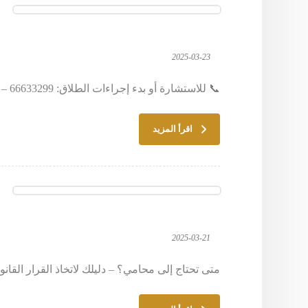
2025-03-23
📞 للاستشارة أو بدء إجراءات الطلاق: 66633299 – المحامي خالد الزوير ⚖️ محامي طلاق وحضانة ونفقة – معتمد في محاكم الكويت ...
اقرأ المزيد
2025-03-21
متى تحتاج إلى محامي؟ – دليلك لاتخاذ القرار القانوني الصحيح 📞 للتواصل المباشر: 66633299 ⚖️ متخصص 