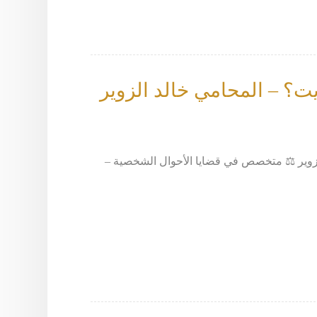
ت؟ – المحامي خالد الزوير
لاق: 66633299 – المحامي خالد الزوير ⚖️ متخصص في قضايا الأحوال الشخصية –