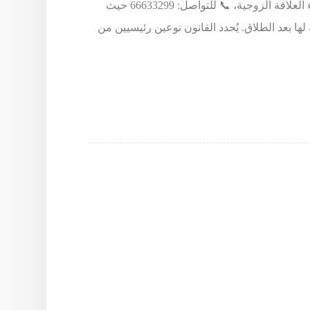
يُعتبر موضوع نفقة الطلاق من القضايا الأساسية التي تُثار عند انتهاء العلاقة الزوجية، 📞 للتواصل: 66633299 حيث
ا بعد الطلاق. يُحدد القانون نوعين رئيسيين من