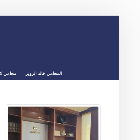
المحامي خالد الزوير
محامي كو