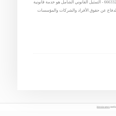
يقدم المحامي خالد الزوير - طلب استشارة يرجى الاتصال على 66633299 - التمثيل القانوني الشامل هو خدمة قانونية
الدفاع عن حقوق الأفراد والشركات والمؤسسات
bitcoin news
media.