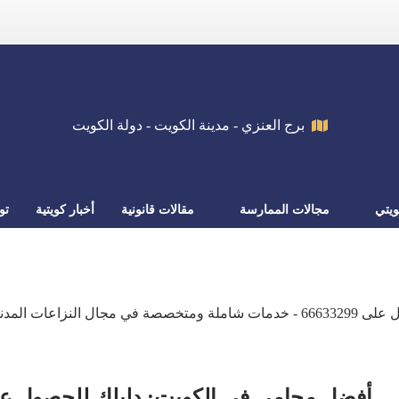
برج العنزي - مدينة الكويت - دولة الكويت
يتي
مجالات الممارسة
مقالات قانونية
أخبار كويتية
تو
المحامي خالد الزوير - طلب استشارة يرجى الاتصال على 66633299 - خدمات شاملة ومتخص
أفضل محامي في الكويت: دليلك للحصول على