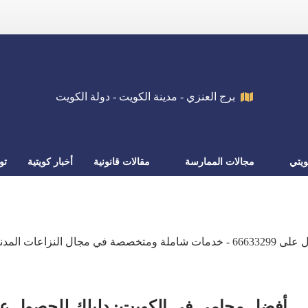
برج العنزي - مدينة الكويت - دولة الكويت
يتي
مجالات الممارسة
مقالات قانونية
أخبار كويتية
تو
المحامي خالد الزوير - طلب استشارة يرجى الاتصال على 66633299 - خدمات شاملة ومتخص
أفضل محامي في الكويت: دليلك للحصول على